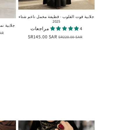
جلابية قوت القلوب - قطيفة مخمل ناعم شتاء
2025
جلابية نم
4 مراجعات
الس
AR
السعر
سعر
SR145.00 SAR
SR220.00 SAR
الع
العادي
البيع