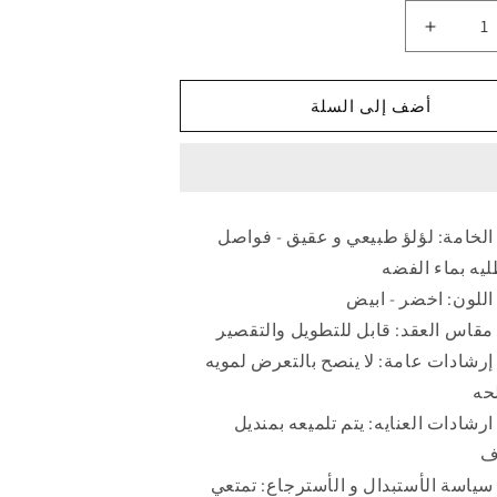
زيادة
الكمية
لـ
أضف إلى السلة
عقد
ه
الفريده
باللؤلؤ
عي
الطبيعي
-
مطلي
الخامة: لؤلؤ طبيعي و عقيق - فواصل
بماء
يه بماء الفضه
الفضه
اللون: اخضر - ابيض
مقاس العقد: قابل للتطويل والتقصير
إرشادات عامة: لا ينصح بالتعرض لمويه
حه
ارشادات العنايه: يتم تلميعه بمنديل
ف
سياسة الأستبدال و الأسترجاع: تمتعي