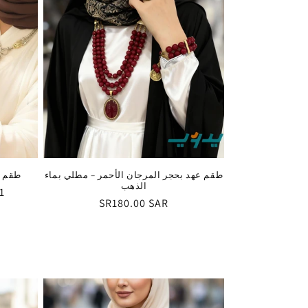
طقم عهد بحجر المرجان الأحمر – مطلي بماء
طقم ا
الذهب
1 مراجعة
السعر
SR180.00 SAR
العادي