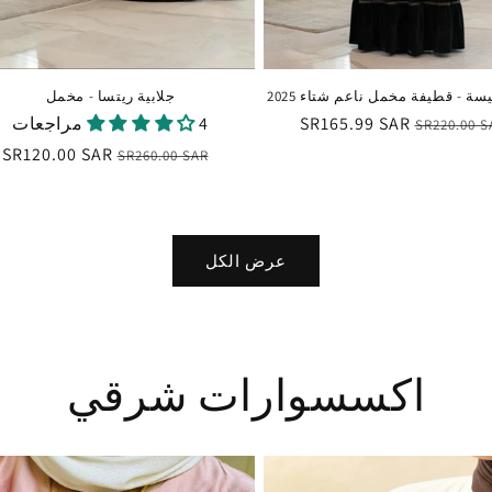
يسة - قطيفة مخمل ناعم شتاء 2025
جلابية ريتسا - مخمل
عر
سعر
SR165.99 SAR
4 مراجعات
SR220.00 S
ادي
البيع
السعر
سعر
SR120.00 SAR
SR260.00 SAR
العادي
البيع
عرض الكل
اكسسوارات شرقي