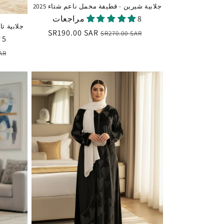
جلابية شيرين - قطيفة مخمل ناعم شتاء 2025
8 مراجعات
جلابية تا
السعر
سعر
SR190.00 SAR
SR270.00 SAR
5 مراجعات
العادي
البيع
الس
AR
الع