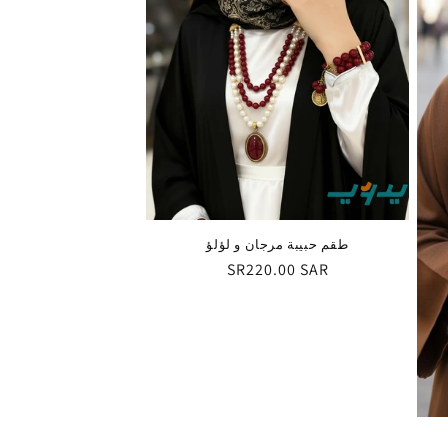
طقم حبيبة مرجان و لؤلؤ
السعر
SR220.00 SAR
العادي