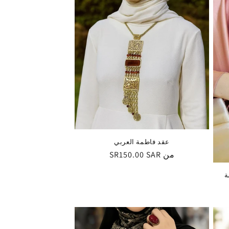
عقد فاطمة العربي
من
السعر
SR150.00 SAR
العادي
ة