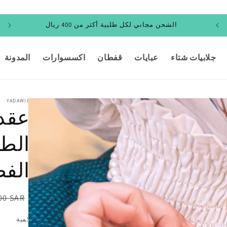
جلابيات شتاء
عبايات
قفطان
اكسسوارات
المدونة
YADAWIE
عقد 
الطب
الف
السعر
00 SAR
العادي
كمية