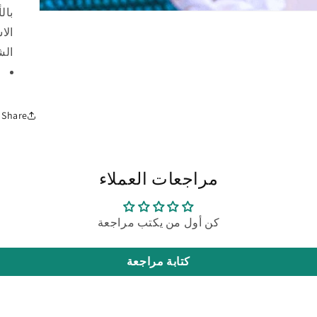
بال
افتح
الوسائط
1
في
الش
النافذة
المنبثقة
Share
مراجعات العملاء
كن أول من يكتب مراجعة
كتابة مراجعة