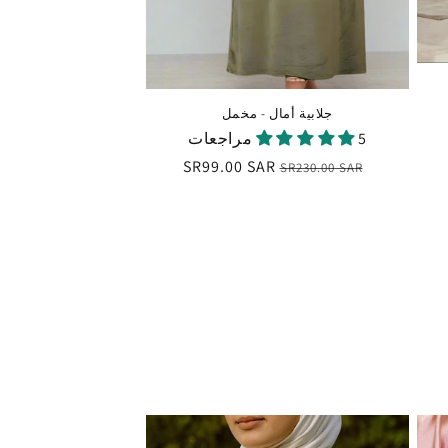
جلابية أمال - مخمل
5 مراجعات
السعر
سعر
SR99.00 SAR
SR230.00 SAR
العادي
البيع