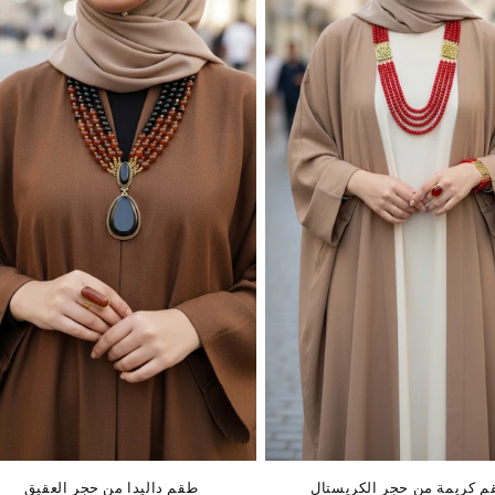
م كريمة من حجر الكريستال
طقم داليدا من حجر العقيق