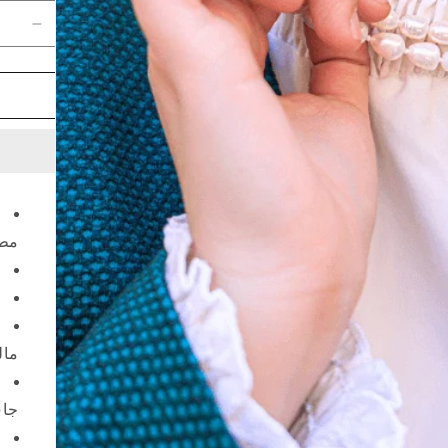
تقليل
الكمية
لـ
عقد
الفريد
باللؤلؤ
الطبي
-
مطلي
بماء
مطل
الفضه
مال
جا