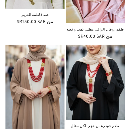
عقد فاطمة العربي
من
السعر
SR150.00 SAR
العادي
طقم روفان الراقي مطلي ذهب و فضة
من
السعر
SR40.00 SAR
العادي
طقم جوهرة من حجر الكريستال