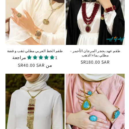
طقم عهد بحجر المرجان الأحمر –
طقم الخط العربي مطلي ذهب و فضة
مطلي بماء الذهب
1 مراجعة
السعر
SR180.00 SAR
من
السعر
SR40.00 SAR
العادي
العادي