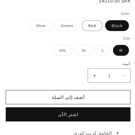
السعر
SR210.00 SAR
العادي
Color
تم
تم
Blue
Green
Red
Black
بيع
بيع
النسخة
النسخة
أو
أو
Size
عدم
عدم
توفرها
توفرها
تم
تم
تم
2XL
XL
L
M
بيع
بيع
بيع
النسخة
النسخة
النسخة
أو
أو
أو
كمية
عدم
عدم
عدم
توفرها
توفرها
توفرها
تقليل
زيادة
الكمية
الكمية
لـ
لـ
أضف إلى السلة
عباية
عباية
استقبال
استقبال
حواء
حواء
اشتر الآن
-
-
كريب
كريب
الخامة: كريب كوري